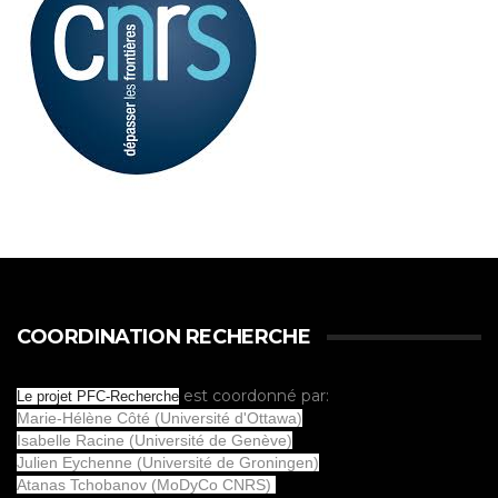
COORDINATION RECHERCHE
est coordonné par:
Le projet PFC-Recherche
Marie-Hélène Côté (Université d'Ottawa)
Isabelle Racine (Université de Genève)
Julien Eychenne (Université de Groningen)
Atanas Tchobanov (MoDyCo CNRS)