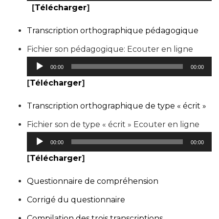
[
Télécharger
]
Transcription orthographique pédagogique
Lecte
Fichier son pédagogique: Ecouter en ligne
audio
00:00
00:00
[
Télécharger
]
Transcription orthographique de type « écrit »
Lect
Fichier son de type « écrit » Ecouter en ligne
audi
00:00
00:00
[
Télécharger
]
Questionnaire de compréhension
Corrigé du questionnaire
Compilation des trois transcriptions