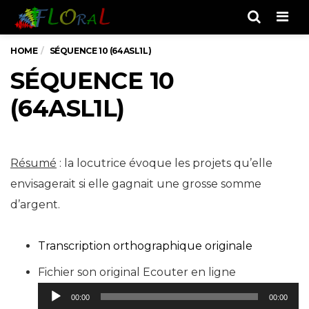
Men
HOME
SÉQUENCE 10 (64ASL1L)
SÉQUENCE 10
(64ASL1L)
Résumé
: la locutrice évoque les projets qu’elle
envisagerait si elle gagnait une grosse somme
d’argent.
Transcription orthographique originale
Lecteur
Fichier son original Ecouter en ligne
audio
00:00
00:00