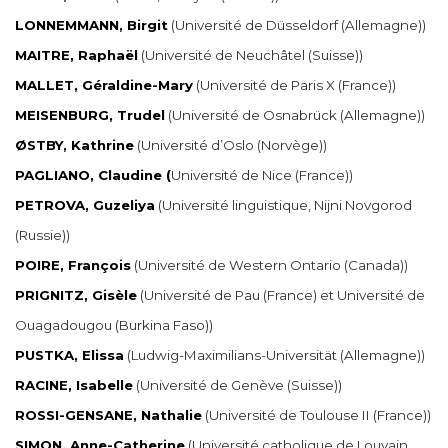
LONNEMMANN, Birgit
(Université de Düsseldorf (Allemagne))
MAITRE, Raphaël
(Université de Neuchâtel (Suisse))
MALLET, Géraldine-Mary
(Université de Paris X (France))
MEISENBURG, Trudel
(Université de Osnabrück (Allemagne))
ØSTBY, Kathrine
(Université d’Oslo (Norvège))
PAGLIANO, Claudine (
Université de Nice (France))
PETROVA, Guzeliya
(Université linguistique, Nijni Novgorod
(Russie))
POIRE, François
(Université de Western Ontario (Canada))
PRIGNITZ, Gisèle
(Université de Pau (France) et Université de
Ouagadougou (Burkina Faso))
PUSTKA, Elissa
(Ludwig-Maximilians-Universität (Allemagne))
RACINE, Isabelle
(Université de Genève (Suisse))
ROSSI-GENSANE, Nathalie
(Université de Toulouse II (France))
SIMON, Anne-Catherine
(Université catholique de Louvain