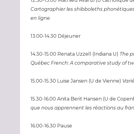
12.30-13.00 Mathieu Avanzi (U catholique d
Cartographier les shibboleths phonétique
en ligne
13.00-14.30 Déjeuner
14.30-15.00 Renata Uzzell (Indiana U)
The p
Québec French: A comparative study of tw
15.00-15.30 Luise Jansen (U de Vienne)
Vari
15.30-16.00 Anita Berit Hansen (U de Cope
que nous apprennent les réactions au franç
16.00-16.30 Pause