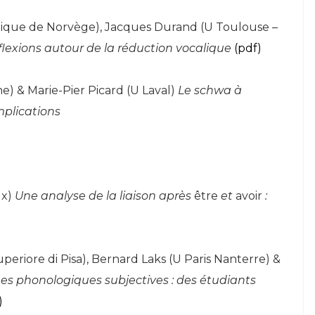
ctique de Norvège), Jacques Durand (U Toulouse –
lexions autour de la réduction vocalique
(pdf)
e) & Marie-Pier Picard (U Laval)
Le schwa à
mplications
ux)
Une analyse de la liaison après
être
et
avoir
:
periore di Pisa), Bernard Laks (U Paris Nanterre) &
s phonologiques subjectives : des étudiants
)