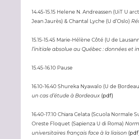
14.45-15.15 Helene N. Andreassen (UiT U ar
Jean Jaurès) & Chantal Lyche (U d’Oslo)
Réf
15.15-15.45 Marie-Hélène Côté (U de Lausann
l’initiale absolue au Québec : données et i
15.45-16.10 Pause
16.10-16.40 Shureka Nyawalo (U de Bordea
un cas d’étude à Bordeaux
(pdf)
16.40-17.10 Chiara Celata (Scuola Normale Su
Oreste Floquet (Sapienza U di Roma)
Norme
universitaires français face à la liaison
(pdf