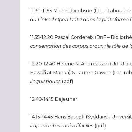
11.30-11.55 Michel Jacobson (LLL – Laboratoi
du Linked Open Data dans la plateforme
11.55-12.20 Pascal Cordereix (BnF – Bibliot
conservation des corpus oraux : le rôle de 
12.20-12.40 Helene N. Andreassen (UiT U ar
Hawai’i at Manoa) & Lauren Gawne (La Tro
linguistiques
(pdf)
12.40-14.15 Déjeuner
14.15-14.45 Hans Basbøll (Syddansk Universi
importantes mais difficiles
(pdf)