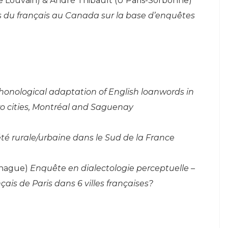
e Louvain) & André Thibault (U Paris-Sorbonne)
s du français au Canada sur la base d’enquêtes
honological adaptation of English loanwords in
o cities, Montréal and Saguenay
été rurale/urbaine dans le Sud de la France
nhague)
Enquête en dialectologie perceptuelle –
ais de Paris dans 6 villes françaises?