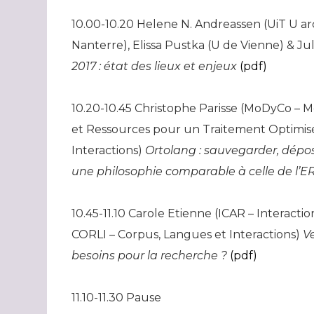
10.00-10.20 Helene N. Andreassen (UiT U a
Nanterre), Elissa Pustka (U de Vienne) & J
2017 : état des lieux et enjeux
(pdf)
10.20-10.45 Christophe Parisse (MoDyCo –
et Ressources pour un Traitement Optimis
Interactions)
Ortolang : sauvegarder, dépos
une philosophie comparable à celle de l’
10.45-11.10 Carole Etienne (ICAR – Interacti
CORLI – Corpus, Langues et Interactions)
V
besoins pour la recherche ?
(pdf)
11.10-11.30 Pause