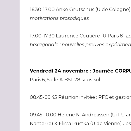
16.30-17.00 Anke Grutschus (U de Cologne
motivations prosodiques
17.00-17.30 Laurence Coutière (U Paris 8)
L
hexagonale : nouvelles preuves expériment
Vendredi 24 novembre : Journée CORP
Paris 6, Salle A-BS1-28 sous-sol
08.45-09.45 Réunion invitée : PFC et gesti
09.45-10.00 Helene N. Andreassen (UiT U ar
Nanterre) & Elissa Pustka (U de Vienne)
Les