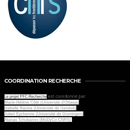
COORDINATION RECHERCHE
est coordonné par:
Le projet PFC-Recherche
Marie-Hélène Côté (Université d'Ottawa)
Isabelle Racine (Université de Genève)
Julien Eychenne (Université de Groningen)
Atanas Tchobanov (MoDyCo CNRS)