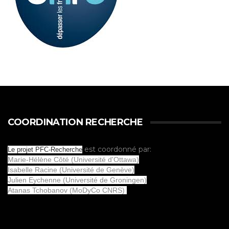
COORDINATION RECHERCHE
est coordonné par:
Le projet PFC-Recherche
Marie-Hélène Côté (Université d'Ottawa)
Isabelle Racine (Université de Genève)
Julien Eychenne (Université de Groningen)
Atanas Tchobanov (MoDyCo CNRS)