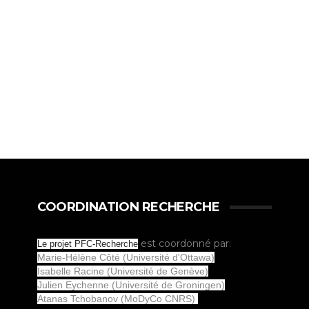
COORDINATION RECHERCHE
est coordonné par:
Le projet PFC-Recherche
Marie-Hélène Côté (Université d'Ottawa)
Isabelle Racine (Université de Genève)
Julien Eychenne (Université de Groningen)
Atanas Tchobanov (MoDyCo CNRS)