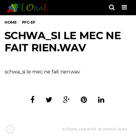
Men
HOME
PFC-EF
SCHWA_SI LE MEC NE
FAIT RIEN.WAV
schwa_si le mec ne fait rien.wav
schwa_repartir le matin.wav