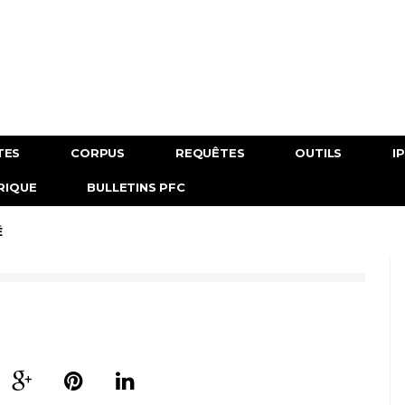
TES
CORPUS
REQUÊTES
OUTILS
I
RIQUE
BULLETINS PFC
É