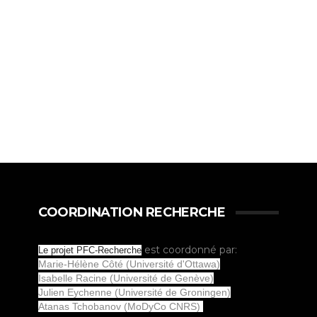
COORDINATION RECHERCHE
est coordonné par:
Le projet PFC-Recherche
Marie-Hélène Côté (Université d'Ottawa)
Isabelle Racine (Université de Genève)
Julien Eychenne (Université de Groningen)
Atanas Tchobanov (MoDyCo CNRS)