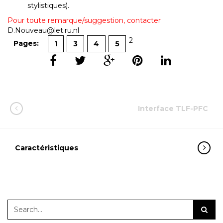
stylistiques).
Pour toute remarque/suggestion, contacter
D.Nouveau@let.ru.nl
2
Pages:
1
3
4
5
Interface TLF-PFC
Caractéristiques