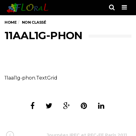
Men
HOME
NON CLASSÉ
11AAL1G-PHON
11aal1g-phon.TextGrid
Journées IPFC et PFC-EF Paris 2011